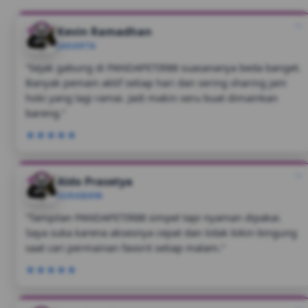
❝
Kevin Ramadhan
JAKARTA
“Sejak gabung di PANDAPETIR88 suasananya beda banget.
Banyak pemain aktif setiap hari dan sering sharing jam
hoki yang lagi ramai. Jadi makin seru buat dimainkan
bareng.”
★★★★★
❝
Aldo Prasetya
SURABAYA
“Tampilan PANDAPETIR88 simpel tapi nyaman dipakai.
Saya suka karena aksesnya cepat dan tidak bikin bingung
saat cari permainan favorit setiap malam.”
★★★★★