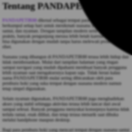
Tentang PANDAPETIR88
PANDAPETIR88
dikenal sebagai tempat para pemburu hoki
berkumpul setiap hari untuk menikmati suasana yang lebih seru,
santai, dan nyaman. Dengan tampilan modern serta akses yang
praktis, banyak pengunjung merasa lebih betah karena semua menu
bisa digunakan dengan mudah tanpa harus melewati proses yang
ribet.
Suasana yang dibangun di PANDAPETIR88 terasa lebih hidup dan
tidak membosankan. Mulai dari tampilan halaman yang ringan
sampai navigasi yang mudah dipahami membuat banyak pengguna
lebih nyaman saat mengaksesnya kapan saja. Tidak heran kalau
nama PANDAPETIR88 mulai sering dibicarakan oleh para
pemburu hoki yang suka tempat dengan suasana modern namun
tetap simpel digunakan.
Selain nyaman digunakan, PANDAPETIR88 juga menghadirkan
akses yang stabil sehingga aktivitas terasa lebih lancar dari awal
sampai selesai. Banyak pengguna menyukai konsepnya karena tidak
terlalu ramai, enak dilihat, dan tetap terasa menarik saat dibuka
melalui handphone maupun desktop.
Bagi para pemburu hoki yang mencari tempat dengan suasana santai