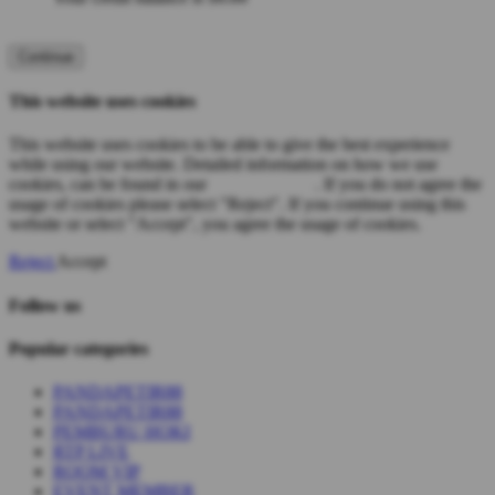
Add PANDAPETIR88 credit
Continue
This website uses cookies
This website uses cookies to be able to give the best experience
while using our website. Detailed information on how we use
cookies, can be found in our
privacy policy
. If you do not agree the
usage of cookies please select "Reject". If you continue using this
website or select "Accept", you agree the usage of cookies.
Reject
Accept
Follow
us
Popular
categories
PANDAPETIR88
PANDAPETIR88
PEMBURU HOKI
RTP LIVE
ROOM VIP
EVENT MEMBER