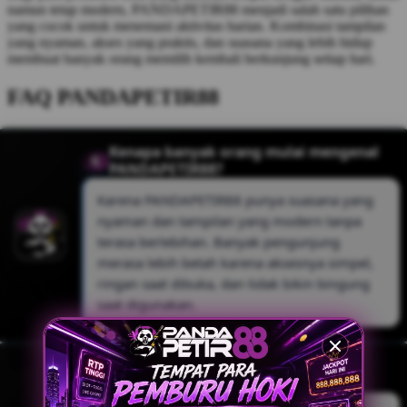
namun tetap modern, PANDAPETIR88 menjadi salah satu pilihan
yang cocok untuk menemani aktivitas harian. Kombinasi tampilan
yang nyaman, akses yang praktis, dan suasana yang lebih hidup
membuat banyak orang memilih kembali berkunjung setiap hari.
FAQ PANDAPETIR88
Kenapa banyak orang mulai mengenal
Q
PANDAPETIR88?
Karena PANDAPETIR88 punya suasana yang
nyaman dan tampilan yang modern tanpa
terasa berlebihan. Banyak pengunjung
merasa lebih betah karena aksesnya simpel,
ringan saat dibuka, dan tidak bikin bingung
PANDAPETIR88 | Tempat
saat digunakan.
Para Pemburu Hoki
Berkumpul Setiap Hari
Apa yang membuat PANDAPETIR88
Q
cocok untuk para pemburu hoki?
PANDAPETIR88 dikenal dengan nuansa modern dan akses yang