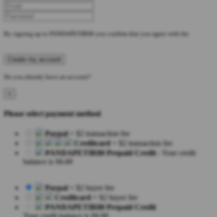
By signing up to PANDAPETIR88 you confirm that you agree with the
member
terms and conditions
Create my account
Do you already have an account?
Log in
×
Please select payment method
Paypal
+ $2 transaction fee
Creditcard
+ $2 transaction fee
PANDAPETIR88 Prepaid Credit
- Your credit
balance is
$0.00
Add credit to buy this item using PANDAPETIR88 Credit
Paypal
+ $2 buyer fee
Creditcard
+ $2 buyer fee
PANDAPETIR88 Prepaid Credit
Your credit balance is
$0.00