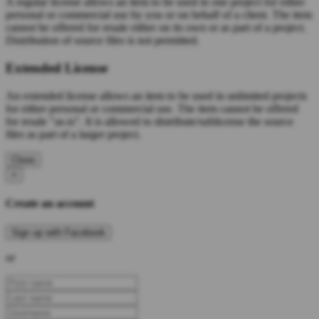
A regular license allows an item to be used in one project for either
personal or commercial use by you or on behalf of a client. The item
cannot be offered for resale either on its own or as part of a project.
Distribution of source files is not permitted.
Extended License
An extended license allows an item to be used in unlimited projects
for either personal or commercial use. The item cannot be offered
for resale "as-is". It is allowed to distribute/sublicense the source
files as part of a larger project.
Close
×
Create an account
Sign up with Facebook
or
Sign up with Email